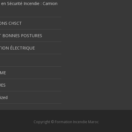
en Sécurité Incendie : Camion
ONS CHSCT
T BONNES POSTURES
TION ÉLECTRIQUE
SME
UES
ized
Copyright © Formation Incendie Maroc