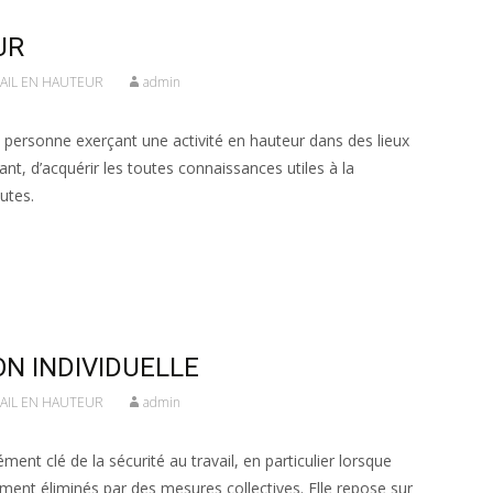
UR
VAIL EN HAUTEUR
admin
 personne exerçant une activité en hauteur dans des lieux
nt, d’acquérir les toutes connaissances utiles à la
utes.
N INDIVIDUELLE
VAIL EN HAUTEUR
admin
ément clé de la sécurité au travail, en particulier lorsque
ement éliminés par des mesures collectives. Elle repose sur