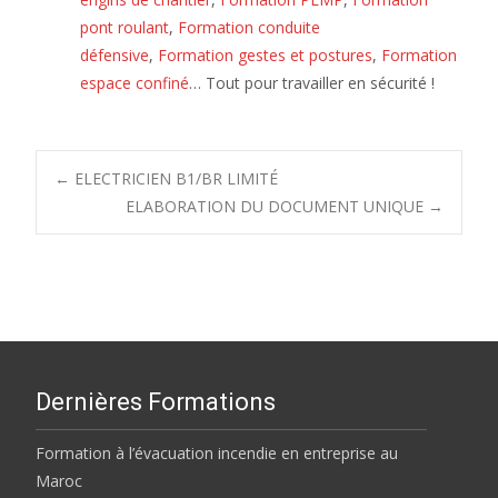
pont roulant
,
Formation conduite
défensive
,
Formation gestes et postures
,
Formation
espace confiné
… Tout pour travailler en sécurité !
Post
←
ELECTRICIEN B1/BR LIMITÉ
ELABORATION DU DOCUMENT UNIQUE
→
navigation
Dernières Formations
Formation à l’évacuation incendie en entreprise au
Maroc